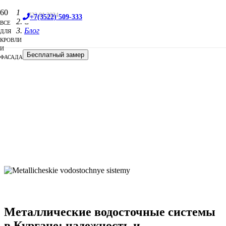
Главная
22.01.2024
+7(3522) 509-333
ВСЕ
Блог
ДЛЯ
КРОВЛИ
И
Бесплатный замер
ФАСАДА
Металлические водосточные системы
в Кургане: надежность и