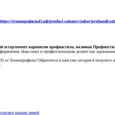
https://технопрофиль45.рф/product-category/zabor/profnastil-zab
й ассортимент вариантов профнастила, включая Профнасти
формления. Наш опыт и профессионализм делают нас идеальным
 от Технопрофиль! Обратитесь к нам уже сегодня и получите н
.
ы спасают крыши зимой