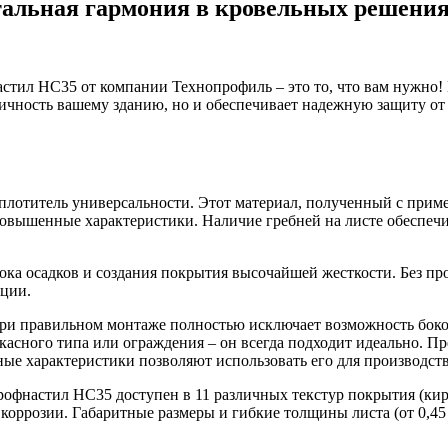
альная гармония в кровельных решени
стил НС35 от компании Технопрофиль – это то, что вам нужно!
етичность вашему зданию, но и обеспечивает надежную защиту от
отитель универсальности. Этот материал, полученный с примен
овышенные характеристики. Наличие гребней на листе обеспечи
ока осадков и создания покрытия высочайшей жесткости. Без п
ации.
ри правильном монтаже полностью исключает возможность боковы
ркасного типа или ограждения – он всегда подходит идеально. 
ые характеристики позволяют использовать его для производств
офнастил НС35 доступен в 11 различных текстур покрытия (ки
коррозии. Габаритные размеры и гибкие толщины листа (от 0,45