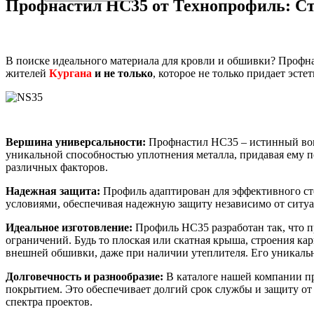
Профнастил НС35 от Технопрофиль: Ст
В поиске идеального материала для кровли и обшивки? Профна
жителей
Кургана
и не только
, которое не только придает эст
Вершина универсальности:
Профнастил НС35 – истинный вопл
уникальной способностью уплотнения металла, придавая ему п
различных факторов.
Надежная защита:
Профиль адаптирован для эффективного ст
условиями, обеспечивая надежную защиту независимо от ситу
Идеальное изготовление:
Профиль НС35 разработан так, что п
ограничений. Будь то плоская или скатная крыша, строения ка
внешней обшивки, даже при наличии утеплителя. Его уникальн
Долговечность и разнообразие:
В каталоге нашей компании пр
покрытием. Это обеспечивает долгий срок службы и защиту от 
спектра проектов.