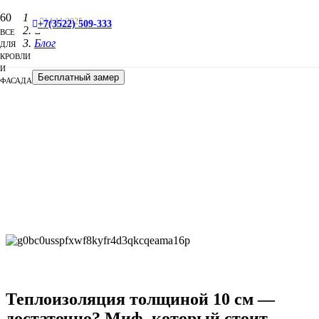
Главная
14.11.2025
+7(3522) 509-333
ВСЕ
Блог
ДЛЯ
КРОВЛИ
И
Бесплатный замер
ФАСАДА
Теплоизоляция толщиной 10 см —
достаточно? Миф, который стоит