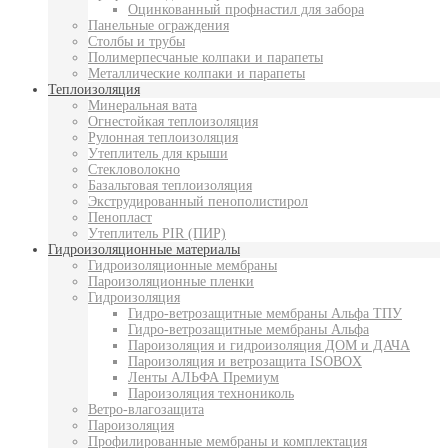
Оцинкованный профнастил для забора
Панельные ограждения
Столбы и трубы
Полимерпесчаные колпаки и парапеты
Металлические колпаки и парапеты
Теплоизоляция
Минеральная вата
Огнестойкая теплоизоляция
Рулонная теплоизоляция
Утеплитель для крыши
Стекловолокно
Базальтовая теплоизоляция
Экструдированный пенополистирол
Пенопласт
Утеплитель PIR (ПИР)
Гидроизоляционные материалы
Гидроизоляционные мембраны
Пароизоляционные пленки
Гидроизоляция
Гидро-ветрозащитные мембраны Альфа ТПУ
Гидро-ветрозащитные мембраны Альфа
Пароизоляция и гидроизоляция ДОМ и ДАЧА
Пароизоляция и ветрозащита ISOBOX
Ленты АЛЬФА Премиум
Пароизоляция технониколь
Ветро-влагозащита
Пароизоляция
Профилированные мембраны и комплектация