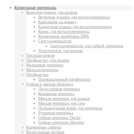
Кровельные материалы
Комплектующие для кровли
Ветровые планки для металлочерепицы
Капельник на крышу
Карнизная планка для металлочерепицы
Конек для металлочерепицы
Кровельные мембраны ПВХ
Снегозадержатели
Снегозадержатели для гибкой черепицы
Уплотнитель для кровли
Плоская кровля
Профнастил для крыши
Фальцевая черепица
Металлочерепица
Профнастил
Промышленный профнастил
Гибкая и мягкая черепица
Двухслойная черепица
Коньковая черепица
Мягкая черепица для крыши
Мягкая черепица для стен
Подкладочный ковер для черепицы
Рулонная черепица
Гибкая черепица Docke
Гибкая черепица Shinglas
Карнизные софиты
Водосточная система