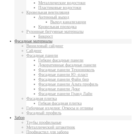
Металлические водостоки
Пластиковые водостоки
Кровельная вентиляция
Антенный выход
Выход канализации
Кровельная проходка
Рулонные битумные материалы
Бикрост
Фасадные материалы
Виниловый сайдинг
Сайдинг
Фасадные панели
Гибкие фасадные панели
Декоративные фасадные панели
Фасадные панели Технониколь
Фасадные панели Ю -пласт
Фасадные панели Файн бир
Фасадные панели Альта профиль
Фасадные панели Деке
Фасадные панели Гранд Лайн
Фасадная плитка
Гибкая фасадная плитка
Гибочные изделия: Откосы и отливы
Фасадный профиль
Забор
Трубы профильные
Металлический штакетник
Профнастил для забора