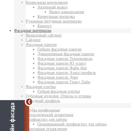
Кровельная вентиляция
Антенный выход
Выход канализации
Кровельная проходка
Рулонные битумные материалы
Бикрост
Фасадные материалы
Виниловый сайдинг
Сайдинг
Фасадные панели
Гибкие фасадные панели
Декоративные фасадные панели
Фасадные панели Технониколь
Фасадные панели Ю -пласт
Фасадные панели Файн бир
Фасадные панели Альта профиль
Фасадные панели Деке
Фасадные панели Гранд Лайн
Фасадная плитка
Гибкая фасадная плитка
Гибочные изделия: Откосы и отливы
Фасадный профиль
Забор
Трубы профильные
Металлический штакетник
Профнастил для забора
Оцинкованный профнастил для забора
Панельные ограждения