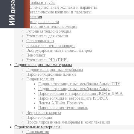
Столбы и трубы
Полимерпесчаные колпаки и парапеты
Металлические колпаки и парапеты
Теплоизоляция
Минеральная вата
Огнестойкая теплоизоляция
Рулонная теплоизоляция
Утеплитель для крыши
Стекловолокно
Базальтовая теплоизоляция
Экструдированный пенополистирол
Пенопласт
Утеплитель PIR (ПИР)
Гидроизоляционные материалы
Гидроизоляционные мембраны
Пароизоляционные пленки
Гидроизоляция
Гидро-ветрозащитные мембраны Альфа ТПУ
Гидро-ветрозащитные мембраны Альфа
Пароизоляция и гидроизоляция ДОМ и ДАЧА
Пароизоляция и ветрозащита ISOBOX
Ленты АЛЬФА Премиум
Пароизоляция технониколь
Ветро-влагозащита
Пароизоляция
Профилированные мембраны и комплектация
Строительные материалы
Гипсокартон