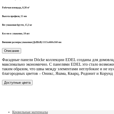
Рабочая
площадь,
0,38 м²
Высота
профиля, 15
мм
Вес
упаковки
брутто, 15,3 кг
Кол-во в
упаковке,
10 шт
Внешние размеры упаковки (ДхШхВ)
1115х460х160
мм
Описание
Фасадные панели Döcke коллекции EDEL созданы для домовладе
максимально экономично. С панелями EDEL это стало возможн
таким образом, что швы между элементами неглубокие и не нуж
благородных цветов – Оникс, Яшма, Кварц, Родонит и Корунд
Доступные цвета
Кровельные материалы