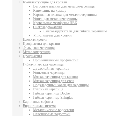
Комплектующие для кровли
Ветровые планки для металлочерепицы
Капельник на крышу
Карнизная планка для металлочерепицы
Конек для металлочерепицы
Кровельные мембраны ПВХ
Снегозадержатели
Снегозадержатели для гибкой черепицы
Уплотнитель для кровли
Плоская кровля
Профнастил для крыши
Фальцевая черепица
Металлочерепица
Профнастил
Промышленный профнастил
Гибкая и мягкая черепица
Двухслойная черепица
Коньковая черепица
Мягкая черепица для крыши
Мягкая черепица для стен
Подкладочный ковер для черепицы
Рулонная черепица
Гибкая черепица Docke
Гибкая черепица Shinglas
Карнизные софиты
Водосточная система
Металлические водостоки
Пластиковые водостоки