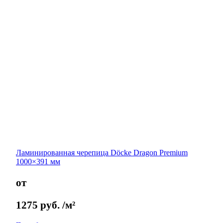
Ламинированная черепица Döcke Dragon Premium
1000×391 мм
от
1275
руб.
/м²