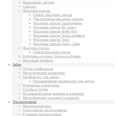
Виниловый сайдинг
Сайдинг
Фасадные панели
Гибкие фасадные панели
Декоративные фасадные панели
Фасадные панели Технониколь
Фасадные панели Ю -пласт
Фасадные панели Файн бир
Фасадные панели Альта профиль
Фасадные панели Деке
Фасадные панели Гранд Лайн
Фасадная плитка
Гибкая фасадная плитка
Гибочные изделия: Откосы и отливы
Фасадный профиль
Забор
Трубы профильные
Металлический штакетник
Профнастил для забора
Оцинкованный профнастил для забора
Панельные ограждения
Столбы и трубы
Полимерпесчаные колпаки и парапеты
Металлические колпаки и парапеты
Теплоизоляция
Минеральная вата
Огнестойкая теплоизоляция
Рулонная теплоизоляция