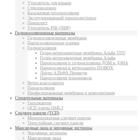
Утеплитель для крыши
Стекловолокно
Базальтовая теплоизоляция
Экструдированный пенополистирол
Пенопласт
Утеплитель PIR (ПИР)
Гидроизоляционные материалы
Гидроизоляционные мембраны
Пароизоляционные пленки
Гидроизоляция
Гидро-ветрозащитные мембраны Альфа ТПУ
Гидро-ветрозащитные мембраны Альфа
Пароизоляция и гидроизоляция ДОМ и ДАЧА
Пароизоляция и ветрозащита ISOBOX
Ленты АЛЬФА Премиум
Пароизоляция технониколь
Ветро-влагозащита
Пароизоляция
Профилированные мембраны и комплектация
Строительные материалы
Гипсокартон
ОСП плиты OSB-3
Сэндвич-панели (ТСП)
Минераловатные сэндвич панели
Трехслойные сэндвич панели
Мансардные окна и чердачные лестницы
Чердачные лестницы
Мансардные окна