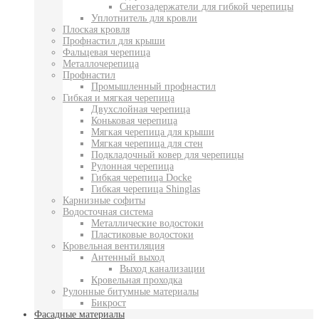
Снегозадержатели для гибкой черепицы
Уплотнитель для кровли
Плоская кровля
Профнастил для крыши
Фальцевая черепица
Металлочерепица
Профнастил
Промышленный профнастил
Гибкая и мягкая черепица
Двухслойная черепица
Коньковая черепица
Мягкая черепица для крыши
Мягкая черепица для стен
Подкладочный ковер для черепицы
Рулонная черепица
Гибкая черепица Docke
Гибкая черепица Shinglas
Карнизные софиты
Водосточная система
Металлические водостоки
Пластиковые водостоки
Кровельная вентиляция
Антенный выход
Выход канализации
Кровельная проходка
Рулонные битумные материалы
Бикрост
Фасадные материалы