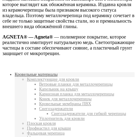
которое выглядит как обожжённая керамика. Издавна кровля
из керамочерепицы была признаком высокого статуса
владельца. Поэтому металлочерепица под керамику сочетает в
себе не только защитные свойства стали, но и премиальность
внешнего вида обожжённой глины.
AGNETA® — Agneta®
— полимерное покрытие, которое
реалистично имитирует натуральную медь. Светоотражающие
частицы в составе обеспечивают сияние, а пластичный грунт
защищает от микротрещин.
Кровельные материалы
Комплектующие для кровли
Ветровые планки для металлочерепицы
Капельник на крышу
Карнизная планка для металлочерепицы
Конек для металлочерепицы
Кровельные мембраны ПВХ
Снегозадержатели
Снегозадержатели для гибкой черепицы
Уплотнитель для кровли
Плоская кровля
Профнастил для крыши
Фальцевая черепица