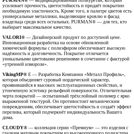
PURMAN®
— модифицированный полиуретан, который
усиливает прочность, цветостойкость и придаёт покрытию
необходимую эластичность. Кроме того, в палитре цветов есть
универсальные металлики, выделяющие кровлю и фасад
владельца среди всех остальных. PURMAN® — для тех, кто
выбирает максимальное качество.
VALORI®
— Дизайнерский продукт по доступной цене.
Инновационная разработка на основе обновленной
химической формулы с полиэфиром обеспечивает высокую
надёжность и долговечность. Покрытие отличается
уникальными цветовыми решениями в сочетании с фактурой
«утренней изморози».
VikingMP®
E — Разработка Компании «Металл Профиль»,
которая объединяет суровый нордический характер,
проявившийся в высоких эксплуатационных свойствах, и
утонченную эстетику рельефной поверхности. Отличительная
черта покрытий — испытанный трёхслойный полимер с ярко
выраженной текстурой. Он противостоит механическим
повреждениям, обеспечивает цветостойкость и создаёт эффект
перелива, который подчеркнёт индивидуальность Вашего
дома.
CLOUDY®
— коллекция серии «Премиум» — это изделия с
гладким матовым покрытием из высокопрочного полиэстера,