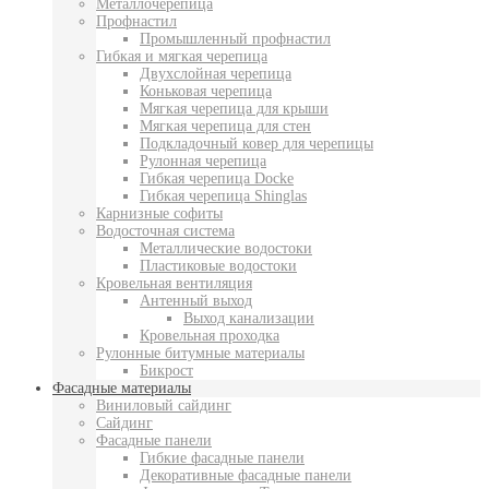
Металлочерепица
Профнастил
Промышленный профнастил
Гибкая и мягкая черепица
Двухслойная черепица
Коньковая черепица
Мягкая черепица для крыши
Мягкая черепица для стен
Подкладочный ковер для черепицы
Рулонная черепица
Гибкая черепица Docke
Гибкая черепица Shinglas
Карнизные софиты
Водосточная система
Металлические водостоки
Пластиковые водостоки
Кровельная вентиляция
Антенный выход
Выход канализации
Кровельная проходка
Рулонные битумные материалы
Бикрост
Фасадные материалы
Виниловый сайдинг
Сайдинг
Фасадные панели
Гибкие фасадные панели
Декоративные фасадные панели