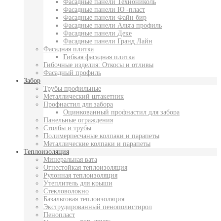
Фасадные панели Технониколь
Фасадные панели Ю -пласт
Фасадные панели Файн бир
Фасадные панели Альта профиль
Фасадные панели Деке
Фасадные панели Гранд Лайн
Фасадная плитка
Гибкая фасадная плитка
Гибочные изделия: Откосы и отливы
Фасадный профиль
Забор
Трубы профильные
Металлический штакетник
Профнастил для забора
Оцинкованный профнастил для забора
Панельные ограждения
Столбы и трубы
Полимерпесчаные колпаки и парапеты
Металлические колпаки и парапеты
Теплоизоляция
Минеральная вата
Огнестойкая теплоизоляция
Рулонная теплоизоляция
Утеплитель для крыши
Стекловолокно
Базальтовая теплоизоляция
Экструдированный пенополистирол
Пенопласт