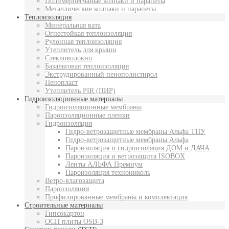
Полимерпесчаные колпаки и парапеты
Металлические колпаки и парапеты
Теплоизоляция
Минеральная вата
Огнестойкая теплоизоляция
Рулонная теплоизоляция
Утеплитель для крыши
Стекловолокно
Базальтовая теплоизоляция
Экструдированный пенополистирол
Пенопласт
Утеплитель PIR (ПИР)
Гидроизоляционные материалы
Гидроизоляционные мембраны
Пароизоляционные пленки
Гидроизоляция
Гидро-ветрозащитные мембраны Альфа ТПУ
Гидро-ветрозащитные мембраны Альфа
Пароизоляция и гидроизоляция ДОМ и ДАЧА
Пароизоляция и ветрозащита ISOBOX
Ленты АЛЬФА Премиум
Пароизоляция технониколь
Ветро-влагозащита
Пароизоляция
Профилированные мембраны и комплектация
Строительные материалы
Гипсокартон
ОСП плиты OSB-3