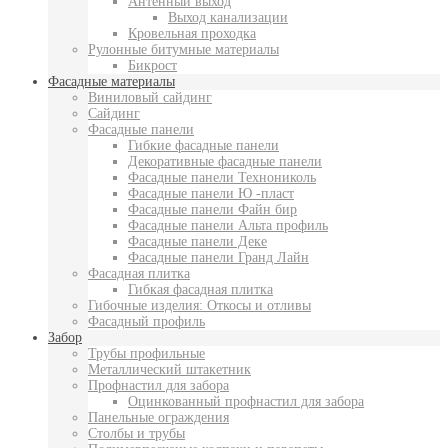
Антенный выход
Выход канализации
Кровельная проходка
Рулонные битумные материалы
Бикрост
Фасадные материалы
Виниловый сайдинг
Сайдинг
Фасадные панели
Гибкие фасадные панели
Декоративные фасадные панели
Фасадные панели Технониколь
Фасадные панели Ю -пласт
Фасадные панели Файн бир
Фасадные панели Альта профиль
Фасадные панели Деке
Фасадные панели Гранд Лайн
Фасадная плитка
Гибкая фасадная плитка
Гибочные изделия: Откосы и отливы
Фасадный профиль
Забор
Трубы профильные
Металлический штакетник
Профнастил для забора
Оцинкованный профнастил для забора
Панельные ограждения
Столбы и трубы