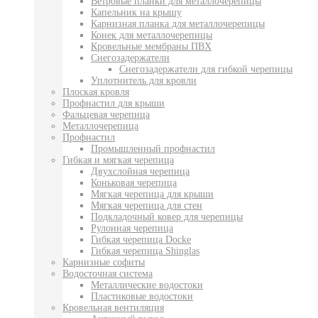
Ветровые планки для металлочерепицы
Капельник на крышу
Карнизная планка для металлочерепицы
Конек для металлочерепицы
Кровельные мембраны ПВХ
Снегозадержатели
Снегозадержатели для гибкой черепицы
Уплотнитель для кровли
Плоская кровля
Профнастил для крыши
Фальцевая черепица
Металлочерепица
Профнастил
Промышленный профнастил
Гибкая и мягкая черепица
Двухслойная черепица
Коньковая черепица
Мягкая черепица для крыши
Мягкая черепица для стен
Подкладочный ковер для черепицы
Рулонная черепица
Гибкая черепица Docke
Гибкая черепица Shinglas
Карнизные софиты
Водосточная система
Металлические водостоки
Пластиковые водостоки
Кровельная вентиляция