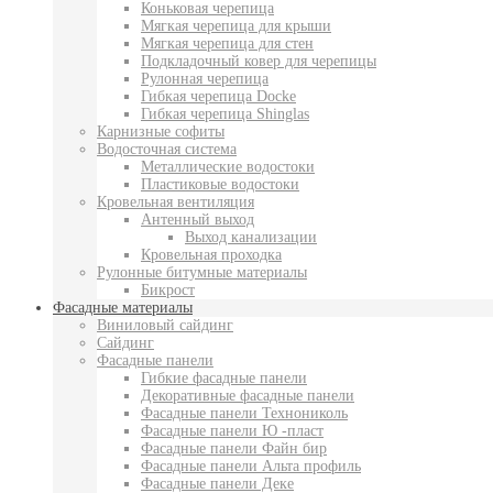
Коньковая черепица
Мягкая черепица для крыши
Мягкая черепица для стен
Подкладочный ковер для черепицы
Рулонная черепица
Гибкая черепица Docke
Гибкая черепица Shinglas
Карнизные софиты
Водосточная система
Металлические водостоки
Пластиковые водостоки
Кровельная вентиляция
Антенный выход
Выход канализации
Кровельная проходка
Рулонные битумные материалы
Бикрост
Фасадные материалы
Виниловый сайдинг
Сайдинг
Фасадные панели
Гибкие фасадные панели
Декоративные фасадные панели
Фасадные панели Технониколь
Фасадные панели Ю -пласт
Фасадные панели Файн бир
Фасадные панели Альта профиль
Фасадные панели Деке