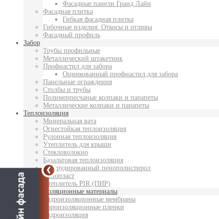
Фасадные панели Гранд Лайн
Фасадная плитка
Гибкая фасадная плитка
Гибочные изделия: Откосы и отливы
Фасадный профиль
Забор
Трубы профильные
Металлический штакетник
Профнастил для забора
Оцинкованный профнастил для забора
Панельные ограждения
Столбы и трубы
Полимерпесчаные колпаки и парапеты
Металлические колпаки и парапеты
Теплоизоляция
Минеральная вата
Огнестойкая теплоизоляция
Рулонная теплоизоляция
Утеплитель для крыши
Стекловолокно
Базальтовая теплоизоляция
Экструдированный пенополистирол
Пенопласт
Утеплитель PIR (ПИР)
Гидроизоляционные материалы
Гидроизоляционные мембраны
Пароизоляционные пленки
Гидроизоляция