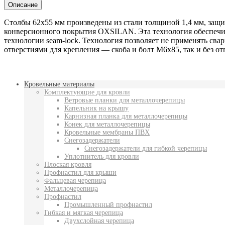
Описание
Столбы 62х55 мм произведены из стали толщиной 1,4 мм, защи
конверсионного покрытия OXSILAN. Эта технология обеспечив
технологии seam-lock. Технология позволяет не применять свар
отверстиями для крепления — скоба и болт М6х85, так и без от
Кровельные материалы
Комплектующие для кровли
Ветровые планки для металлочерепицы
Капельник на крышу
Карнизная планка для металлочерепицы
Конек для металлочерепицы
Кровельные мембраны ПВХ
Снегозадержатели
Снегозадержатели для гибкой черепицы
Уплотнитель для кровли
Плоская кровля
Профнастил для крыши
Фальцевая черепица
Металлочерепица
Профнастил
Промышленный профнастил
Гибкая и мягкая черепица
Двухслойная черепица