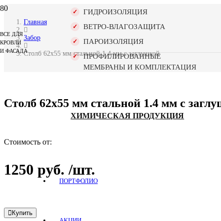
ГИДРОИЗОЛЯЦИЯ
Главная
ВЕТРО-ВЛАГОЗАЩИТА
ВСЕ ДЛЯ
Забор
ПАРОИЗОЛЯЦИЯ
КРОВЛИ
И ФАСАДА
Столб 62х55 мм стальной 1.4 мм с заглушкой
ПРОФИЛИРОВАННЫЕ
МЕМБРАНЫ И КОМПЛЕКТАЦИЯ
Столб 62х55 мм стальной 1.4 мм с загл
ХИМИЧЕСКАЯ ПРОДУКЦИЯ
Стоимость от:
1250
руб.
/шт.
ПОРТФОЛИО
Купить
АКЦИИ