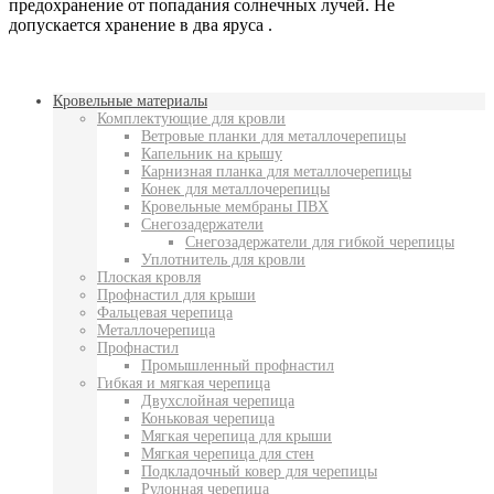
предохранение от попадания солнечных лучей. Не
допускается хранение в два яруса .
Кровельные материалы
Комплектующие для кровли
Ветровые планки для металлочерепицы
Капельник на крышу
Карнизная планка для металлочерепицы
Конек для металлочерепицы
Кровельные мембраны ПВХ
Снегозадержатели
Снегозадержатели для гибкой черепицы
Уплотнитель для кровли
Плоская кровля
Профнастил для крыши
Фальцевая черепица
Металлочерепица
Профнастил
Промышленный профнастил
Гибкая и мягкая черепица
Двухслойная черепица
Коньковая черепица
Мягкая черепица для крыши
Мягкая черепица для стен
Подкладочный ковер для черепицы
Рулонная черепица