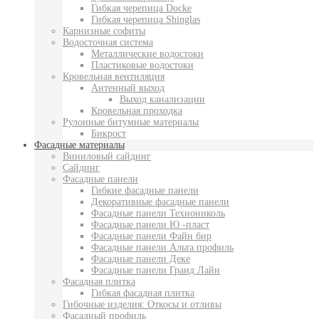
Гибкая черепица Docke
Гибкая черепица Shinglas
Карнизные софиты
Водосточная система
Металлические водостоки
Пластиковые водостоки
Кровельная вентиляция
Антенный выход
Выход канализации
Кровельная проходка
Рулонные битумные материалы
Бикрост
Фасадные материалы
Виниловый сайдинг
Сайдинг
Фасадные панели
Гибкие фасадные панели
Декоративные фасадные панели
Фасадные панели Технониколь
Фасадные панели Ю -пласт
Фасадные панели Файн бир
Фасадные панели Альта профиль
Фасадные панели Деке
Фасадные панели Гранд Лайн
Фасадная плитка
Гибкая фасадная плитка
Гибочные изделия: Откосы и отливы
Фасадный профиль