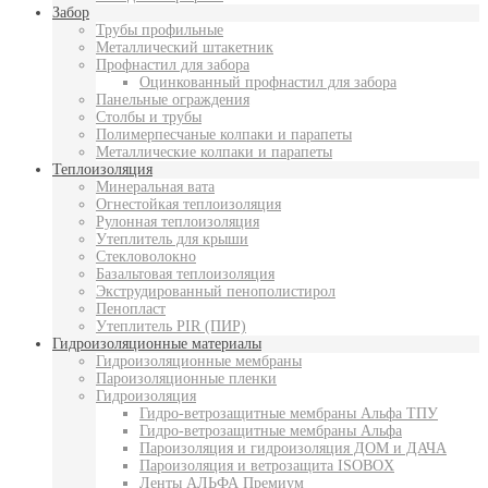
Забор
Трубы профильные
Металлический штакетник
Профнастил для забора
Оцинкованный профнастил для забора
Панельные ограждения
Столбы и трубы
Полимерпесчаные колпаки и парапеты
Металлические колпаки и парапеты
Теплоизоляция
Минеральная вата
Огнестойкая теплоизоляция
Рулонная теплоизоляция
Утеплитель для крыши
Стекловолокно
Базальтовая теплоизоляция
Экструдированный пенополистирол
Пенопласт
Утеплитель PIR (ПИР)
Гидроизоляционные материалы
Гидроизоляционные мембраны
Пароизоляционные пленки
Гидроизоляция
Гидро-ветрозащитные мембраны Альфа ТПУ
Гидро-ветрозащитные мембраны Альфа
Пароизоляция и гидроизоляция ДОМ и ДАЧА
Пароизоляция и ветрозащита ISOBOX
Ленты АЛЬФА Премиум