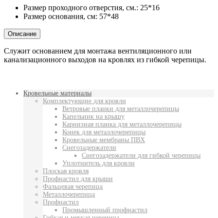
Размер проходного отверстия, см.:
25*16
Размер основания, см:
57*48
Описание
Служит основанием для монтажа вентиляционного или
канализационного выходов на кровлях из гибкой черепицы.
Кровельные материалы
Комплектующие для кровли
Ветровые планки для металлочерепицы
Капельник на крышу
Карнизная планка для металлочерепицы
Конек для металлочерепицы
Кровельные мембраны ПВХ
Снегозадержатели
Снегозадержатели для гибкой черепицы
Уплотнитель для кровли
Плоская кровля
Профнастил для крыши
Фальцевая черепица
Металлочерепица
Профнастил
Промышленный профнастил
Гибкая и мягкая черепица