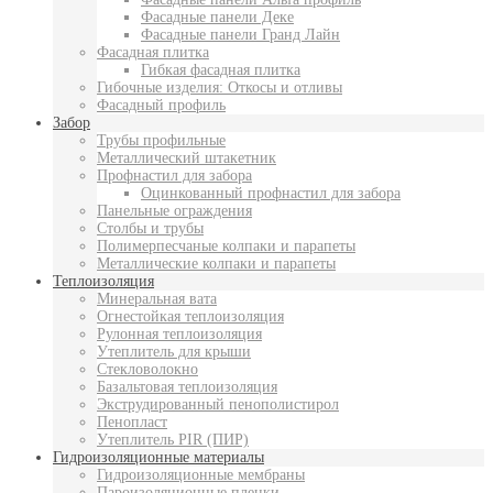
Фасадные панели Деке
Фасадные панели Гранд Лайн
Фасадная плитка
Гибкая фасадная плитка
Гибочные изделия: Откосы и отливы
Фасадный профиль
Забор
Трубы профильные
Металлический штакетник
Профнастил для забора
Оцинкованный профнастил для забора
Панельные ограждения
Столбы и трубы
Полимерпесчаные колпаки и парапеты
Металлические колпаки и парапеты
Теплоизоляция
Минеральная вата
Огнестойкая теплоизоляция
Рулонная теплоизоляция
Утеплитель для крыши
Стекловолокно
Базальтовая теплоизоляция
Экструдированный пенополистирол
Пенопласт
Утеплитель PIR (ПИР)
Гидроизоляционные материалы
Гидроизоляционные мембраны
Пароизоляционные пленки