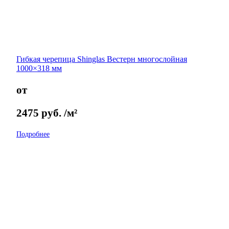
Гибкая черепица Shinglas Вестерн многослойная
1000×318 мм
от
2475
руб.
/м²
Подробнее