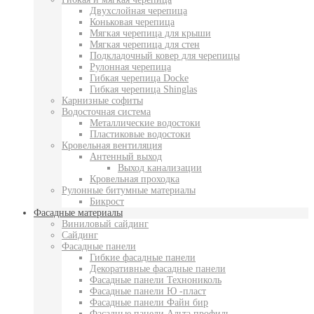
Двухслойная черепица
Коньковая черепица
Мягкая черепица для крыши
Мягкая черепица для стен
Подкладочный ковер для черепицы
Рулонная черепица
Гибкая черепица Docke
Гибкая черепица Shinglas
Карнизные софиты
Водосточная система
Металлические водостоки
Пластиковые водостоки
Кровельная вентиляция
Антенный выход
Выход канализации
Кровельная проходка
Рулонные битумные материалы
Бикрост
Фасадные материалы
Виниловый сайдинг
Сайдинг
Фасадные панели
Гибкие фасадные панели
Декоративные фасадные панели
Фасадные панели Технониколь
Фасадные панели Ю -пласт
Фасадные панели Файн бир
Фасадные панели Альта профиль