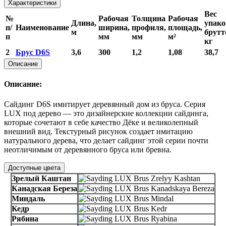
Характеристики
Вес
№
Рабочая
Толщина
Рабочая
Длина,
упак
п/
Наименование
ширина,
профиля,
площадь,
м
брутт
п
мм
мм
м²
кг
2
Брус D6S
3,6
300
1,2
1,08
38,7
Описание
Описание:
Сайдинг D6S имитирует деревянный дом из бруса. Серия
LUX под дерево ― это дизайнерские коллекции сайдинга,
которые сочетают в себе качество Дёке и великолепный
внешний вид. Текстурный рисунок создает имитацию
натурального дерева, что делает сайдинг этой серии почти
неотличимым от деревянного бруса или бревна.
Доступные цвета
Зрелый Каштан
Канадская Береза
Миндаль
Кедр
Рябина