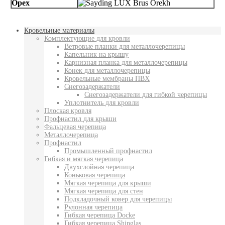
Орех
Кровельные материалы
Комплектующие для кровли
Ветровые планки для металлочерепицы
Капельник на крышу
Карнизная планка для металлочерепицы
Конек для металлочерепицы
Кровельные мембраны ПВХ
Снегозадержатели
Снегозадержатели для гибкой черепицы
Уплотнитель для кровли
Плоская кровля
Профнастил для крыши
Фальцевая черепица
Металлочерепица
Профнастил
Промышленный профнастил
Гибкая и мягкая черепица
Двухслойная черепица
Коньковая черепица
Мягкая черепица для крыши
Мягкая черепица для стен
Подкладочный ковер для черепицы
Рулонная черепица
Гибкая черепица Docke
Гибкая черепица Shinglas