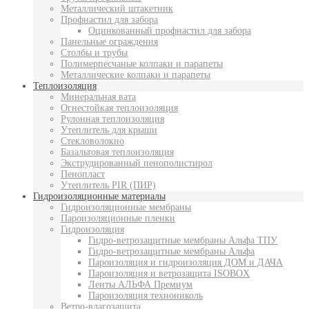
Металлический штакетник
Профнастил для забора
Оцинкованный профнастил для забора
Панельные ограждения
Столбы и трубы
Полимерпесчаные колпаки и парапеты
Металлические колпаки и парапеты
Теплоизоляция
Минеральная вата
Огнестойкая теплоизоляция
Рулонная теплоизоляция
Утеплитель для крыши
Стекловолокно
Базальтовая теплоизоляция
Экструдированный пенополистирол
Пенопласт
Утеплитель PIR (ПИР)
Гидроизоляционные материалы
Гидроизоляционные мембраны
Пароизоляционные пленки
Гидроизоляция
Гидро-ветрозащитные мембраны Альфа ТПУ
Гидро-ветрозащитные мембраны Альфа
Пароизоляция и гидроизоляция ДОМ и ДАЧА
Пароизоляция и ветрозащита ISOBOX
Ленты АЛЬФА Премиум
Пароизоляция технониколь
Ветро-влагозащита