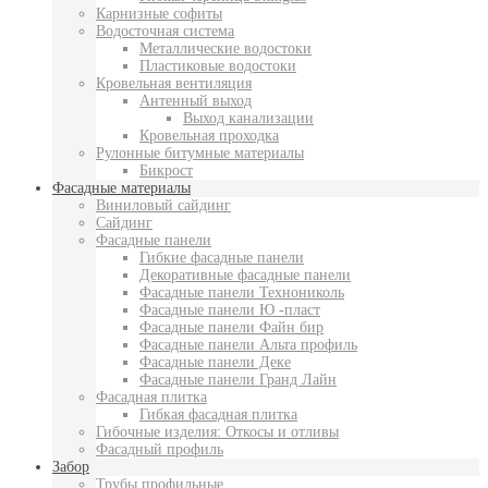
Карнизные софиты
Водосточная система
Металлические водостоки
Пластиковые водостоки
Кровельная вентиляция
Антенный выход
Выход канализации
Кровельная проходка
Рулонные битумные материалы
Бикрост
Фасадные материалы
Виниловый сайдинг
Сайдинг
Фасадные панели
Гибкие фасадные панели
Декоративные фасадные панели
Фасадные панели Технониколь
Фасадные панели Ю -пласт
Фасадные панели Файн бир
Фасадные панели Альта профиль
Фасадные панели Деке
Фасадные панели Гранд Лайн
Фасадная плитка
Гибкая фасадная плитка
Гибочные изделия: Откосы и отливы
Фасадный профиль
Забор
Трубы профильные