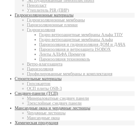
Экструдированный пенополистирол
Пенопласт
Утеплитель PIR (ПИР)
Гидроизоляционные материалы
Гидроизоляционные мембраны
Пароизоляционные пленки
Гидроизоляция
Гидро-ветрозащитные мембраны Альфа ТПУ
Гидро-ветрозащитные мембраны Альфа
Пароизоляция и гидроизоляция ДОМ и ДАЧА
Пароизоляция и ветрозащита ISOBOX
Ленты АЛЬФА Премиум
Пароизоляция технониколь
Ветро-влагозащита
Пароизоляция
Профилированные мембраны и комплектация
Строительные материалы
Гипсокартон
ОСП плиты OSB-3
Сэндвич-панели (ТСП)
Минераловатные сэндвич панели
Трехслойные сэндвич панели
Мансардные окна и чердачные лестницы
Чердачные лестницы
Мансардные окна
Химическая продукция