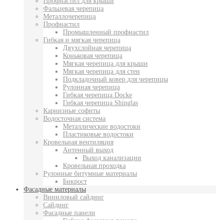
Профнастил для крыши
Фальцевая черепица
Металлочерепица
Профнастил
Промышленный профнастил
Гибкая и мягкая черепица
Двухслойная черепица
Коньковая черепица
Мягкая черепица для крыши
Мягкая черепица для стен
Подкладочный ковер для черепицы
Рулонная черепица
Гибкая черепица Docke
Гибкая черепица Shinglas
Карнизные софиты
Водосточная система
Металлические водостоки
Пластиковые водостоки
Кровельная вентиляция
Антенный выход
Выход канализации
Кровельная проходка
Рулонные битумные материалы
Бикрост
Фасадные материалы
Виниловый сайдинг
Сайдинг
Фасадные панели