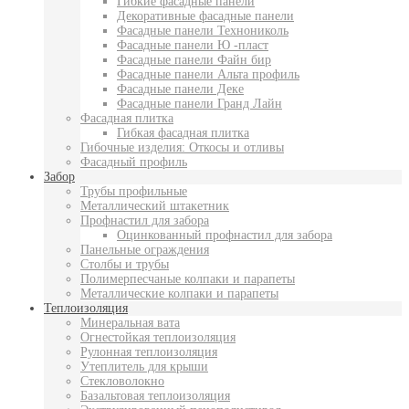
Гибкие фасадные панели
Декоративные фасадные панели
Фасадные панели Технониколь
Фасадные панели Ю -пласт
Фасадные панели Файн бир
Фасадные панели Альта профиль
Фасадные панели Деке
Фасадные панели Гранд Лайн
Фасадная плитка
Гибкая фасадная плитка
Гибочные изделия: Откосы и отливы
Фасадный профиль
Забор
Трубы профильные
Металлический штакетник
Профнастил для забора
Оцинкованный профнастил для забора
Панельные ограждения
Столбы и трубы
Полимерпесчаные колпаки и парапеты
Металлические колпаки и парапеты
Теплоизоляция
Минеральная вата
Огнестойкая теплоизоляция
Рулонная теплоизоляция
Утеплитель для крыши
Стекловолокно
Базальтовая теплоизоляция