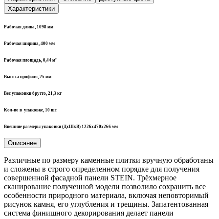
Характеристики
Рабочая
длина,
1098 мм
Рабочая
ширина,
400 мм
Рабочая
площадь,
0,44 м²
Высота
профиля, 25
мм
Вес
упаковки
брутто, 21,3 кг
Кол-во в
упаковке,
10 шт
Внешние размеры упаковки (ДхШхВ)
1226х470х266
мм
Описание
Различные по размеру каменные плитки вручную обработаны
и сложены в строго определенном порядке для получения
совершенной фасадной панели STEIN. Трёхмерное
сканирование полученной модели позволило сохранить все
особенности природного материала, включая неповторимый
рисунок камня, его углубления и трещины. Запатентованная
система финишного декорирования делает панели