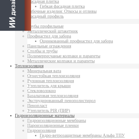
Фасадная плитка
Гибкая фасадная плитка
Гибочные изделия: Откосы и отливы
Фасадный профиль
Забор
Трубы профильные
Металлический штакетник
Профнастил для забора
Оцинкованный профнастил для забора
Панельные ограждения
Столбы и трубы
Полимерпесчаные колпаки и парапеты
Металлические колпаки и парапеты
Теплоизоляция
Минеральная вата
Огнестойкая теплоизоляция
Рулонная теплоизоляция
Утеплитель для крыши
Стекловолокно
Базальтовая теплоизоляция
Экструдированный пенополистирол
Пенопласт
Утеплитель PIR (ПИР)
Гидроизоляционные материалы
Гидроизоляционные мембраны
Пароизоляционные пленки
Гидроизоляция
Гидро-ветрозащитные мембраны Альфа ТПУ