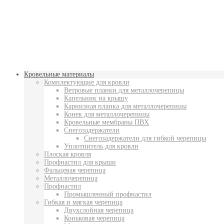
Кровельные материалы
Комплектующие для кровли
Ветровые планки для металлочерепицы
Капельник на крышу
Карнизная планка для металлочерепицы
Конек для металлочерепицы
Кровельные мембраны ПВХ
Снегозадержатели
Снегозадержатели для гибкой черепицы
Уплотнитель для кровли
Плоская кровля
Профнастил для крыши
Фальцевая черепица
Металлочерепица
Профнастил
Промышленный профнастил
Гибкая и мягкая черепица
Двухслойная черепица
Коньковая черепица