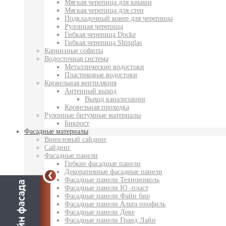
Мягкая черепица для крыши
Мягкая черепица для стен
Подкладочный ковер для черепицы
Рулонная черепица
Гибкая черепица Docke
Гибкая черепица Shinglas
Карнизные софиты
Водосточная система
Металлические водостоки
Пластиковые водостоки
Кровельная вентиляция
Антенный выход
Выход канализации
Кровельная проходка
Рулонные битумные материалы
Бикрост
Фасадные материалы
Виниловый сайдинг
Сайдинг
Фасадные панели
Гибкие фасадные панели
Декоративные фасадные панели
Фасадные панели Технониколь
Фасадные панели Ю -пласт
Фасадные панели Файн бир
Фасадные панели Альта профиль
Фасадные панели Деке
Фасадные панели Гранд Лайн