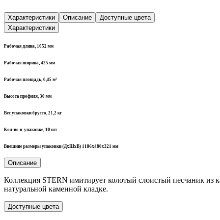
Характеристики
Описание
Доступные цвета
Характеристики
Рабочая
длина,
1052 мм
Рабочая
ширина,
425 мм
Рабочая
площадь,
0,45 м²
Высота
профиля, 30
мм
Вес
упаковки
брутто, 21,2 кг
Кол-во в
упаковке,
10 шт
Внешние размеры упаковки (ДхШхВ)
1186х480х321
мм
Описание
Коллекция STERN имитирует колотый слоистый песчаник из ка
натуральной каменной кладке.
Доступные цвета