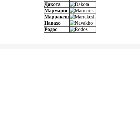
Дакота
Мармарис
Марракеш
Навахо
Родос