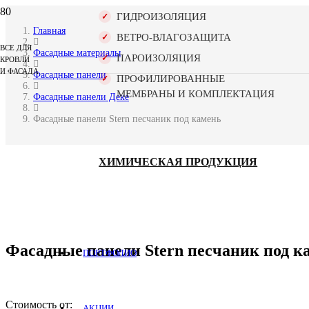
ГИДРОИЗОЛЯЦИЯ
Главная
ВЕТРО-ВЛАГОЗАЩИТА
ВСЕ ДЛЯ
Фасадные материалы
ПАРОИЗОЛЯЦИЯ
КРОВЛИ
И ФАСАДА
Фасадные панели
ПРОФИЛИРОВАННЫЕ
МЕМБРАНЫ И КОМПЛЕКТАЦИЯ
Фасадные панели Деке
Фасадные панели Stern песчаник под камень
ХИМИЧЕСКАЯ ПРОДУКЦИЯ
Фасадные панели Stern песчаник под к
ПОРТФОЛИО
Стоимость от:
АКЦИИ