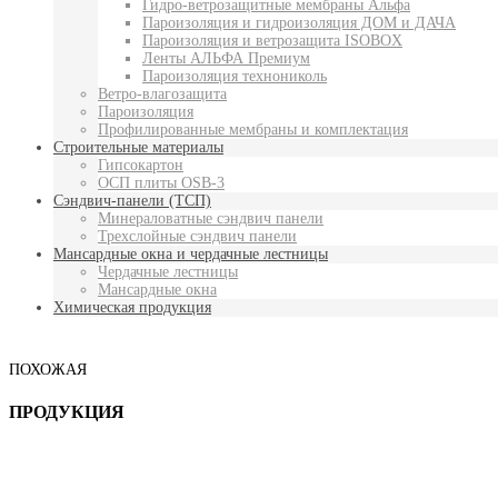
Гидро-ветрозащитные мембраны Альфа
Пароизоляция и гидроизоляция ДОМ и ДАЧА
Пароизоляция и ветрозащита ISOBOX
Ленты АЛЬФА Премиум
Пароизоляция технониколь
Ветро-влагозащита
Пароизоляция
Профилированные мембраны и комплектация
Строительные материалы
Гипсокартон
ОСП плиты OSB-3
Сэндвич-панели (ТСП)
Минераловатные сэндвич панели
Трехслойные сэндвич панели
Мансардные окна и чердачные лестницы
Чердачные лестницы
Мансардные окна
Химическая продукция
ПОХОЖАЯ
ПРОДУКЦИЯ